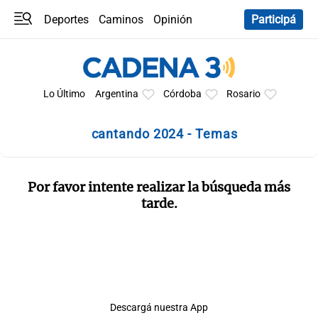
Deportes
Caminos
Opinión
Participá
Programas
Últimas coberturas
Últimas 24 h
En YouTube
Clima
Horóscopo
Lo Último
Argentina
Córdoba
Rosario
cantando 2024 - Temas
Por favor intente realizar la búsqueda más
tarde.
Descargá nuestra App