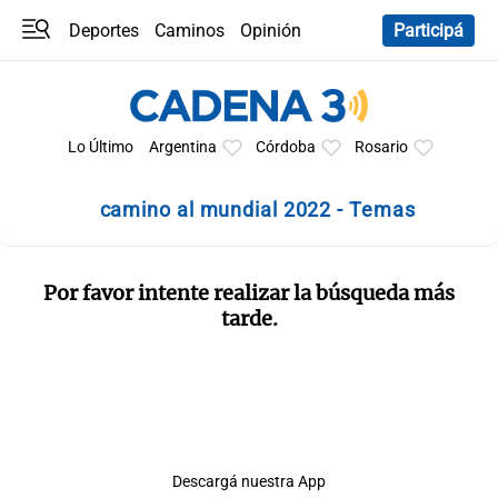
Deportes
Caminos
Opinión
Participá
Programas
Últimas coberturas
Últimas 24 h
En YouTube
Clima
Horóscopo
Lo Último
Argentina
Córdoba
Rosario
camino al mundial 2022 - Temas
Por favor intente realizar la búsqueda más
tarde.
Descargá nuestra App