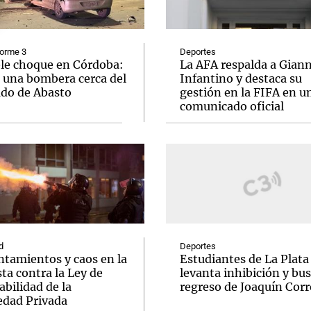
forme 3
Deportes
ble choque en Córdoba:
La AFA respalda a Giann
 una bombera cerca del
Infantino y destaca su
do de Abasto
gestión en la FIFA en u
Notas
Notas
No
comunicado oficial
e en Cadena 3
El huracán de Arequito
Cadena 3 en
d
Deportes
ntamientos y caos en la
Estudiantes de La Plata
ta contra la Ley de
levanta inhibición y bus
abilidad de la
regreso de Joaquín Corr
edad Privada