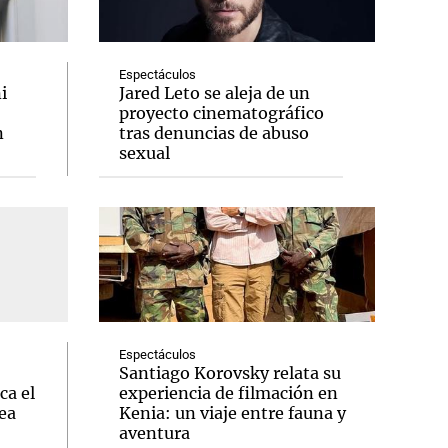
Espectáculos
i
Jared Leto se aleja de un
proyecto cinematográfico
Notas
n
tras denuncias de abuso
tas
Notas
sexual
Venezuela de
 Groenlandia
Comprometidos
Madur
Espectáculos
Santiago Korovsky relata su
ca el
experiencia de filmación en
ea
Kenia: un viaje entre fauna y
aventura