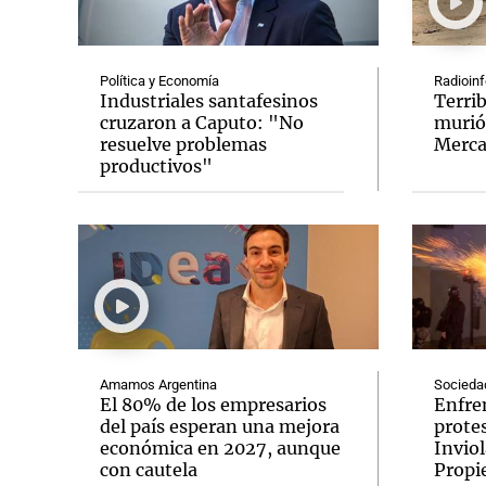
Política y Economía
Radioin
Industriales santafesinos
Terri
cruzaron a Caputo: "No
murió
resuelve problemas
Merca
Notas
Notas
productivos"
Editorial
Mundial 2026
La Sol
Amamos Argentina
Socieda
El 80% de los empresarios
Enfre
del país esperan una mejora
protes
económica en 2027, aunque
Inviol
con cautela
Propi