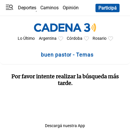
Deportes
Caminos
Opinión
Participá
Programas
Últimas coberturas
Últimas 24 h
En YouTube
Clima
Horóscopo
Lo Último
Argentina
Córdoba
Rosario
buen pastor - Temas
Por favor intente realizar la búsqueda más
tarde.
Descargá nuestra App