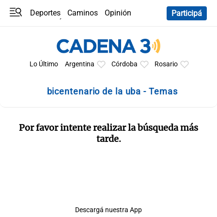
Deportes
Caminos
Opinión
Participá
Programas
Últimas coberturas
Últimas 24 h
En YouTube
Clima
Horóscopo
Lo Último
Argentina
Córdoba
Rosario
bicentenario de la uba - Temas
Por favor intente realizar la búsqueda más
tarde.
Descargá nuestra App