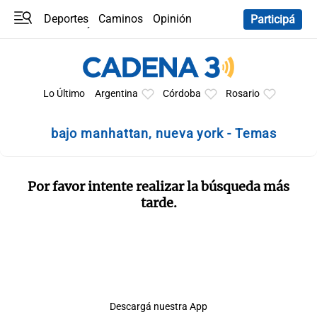
Deportes
Caminos
Opinión
Participá
Programas
Últimas coberturas
Últimas 24 h
En YouTube
Clima
Horóscopo
Lo Último
Argentina
Córdoba
Rosario
bajo manhattan, nueva york - Temas
Por favor intente realizar la búsqueda más
tarde.
Descargá nuestra App