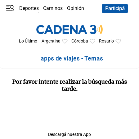
Deportes
Caminos
Opinión
Participá
Programas
Últimas coberturas
Últimas 24 h
En YouTube
Clima
Horóscopo
Lo Último
Argentina
Córdoba
Rosario
apps de viajes - Temas
Por favor intente realizar la búsqueda más
tarde.
Descargá nuestra App