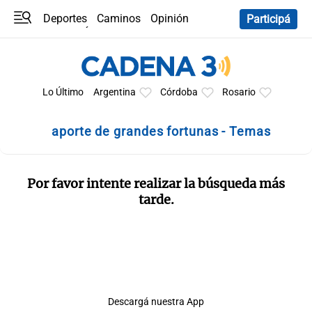
Deportes
Caminos
Opinión
Participá
Programas
Últimas coberturas
Últimas 24 h
En YouTube
Clima
Horóscopo
Lo Último
Argentina
Córdoba
Rosario
aporte de grandes fortunas - Temas
Por favor intente realizar la búsqueda más
tarde.
Descargá nuestra App