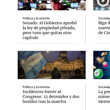
Política y Economía
Socieda
Senado: el Gobierno aprobó
Rige d
la ley de propiedad privada,
nuevo
pero tuvo que quitar otro
de Có
Notas
Notas
capítulo
Editorial
Mundial 2026
La Sol
Política y Economía
Socieda
Incidentes frente al
La pre
Congreso: 12 detenidos y dos
númer
heridos tras la marcha
vierne