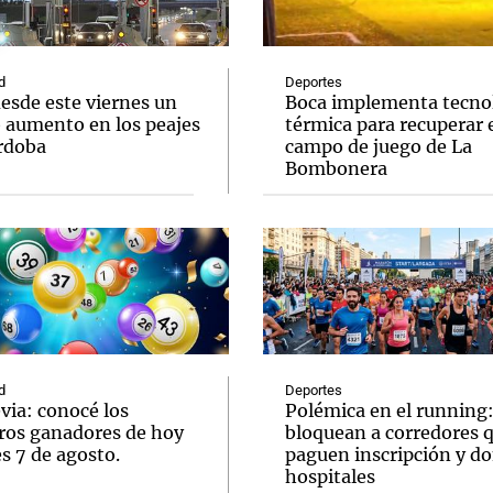
d
Deportes
esde este viernes un
Boca implementa tecno
 aumento en los peajes
térmica para recuperar 
rdoba
campo de juego de La
Notas
Notas
No
Bombonera
e en Cadena 3
El huracán de Arequito
Cadena 3 en
d
Deportes
via: conocé los
Polémica en el running
os ganadores de hoy
bloquean a corredores 
s 7 de agosto.
paguen inscripción y d
hospitales