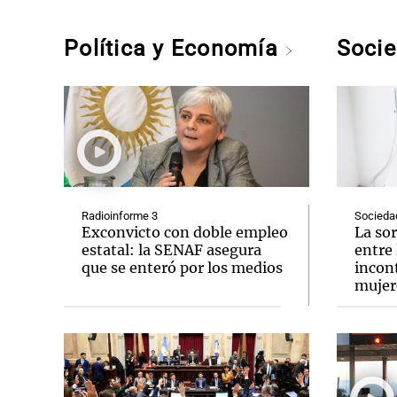
Política y Economía
Soci
Radioinforme 3
Socieda
Exconvicto con doble empleo
La so
estatal: la SENAF asegura
entre 
que se enteró por los medios
incont
mujer