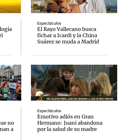
Espectáculos
logía
El Rayo Vallecano busca
el
fichar a Icardi y la China
Notas
Suárez se muda a Madrid
tas
Notas
Venezuela de
 Groenlandia
Comprometidos
Madur
Espectáculos
:
Emotivo adiós en Gran
que no
Hermano: Juani abandona
onan a
por la salud de su madre