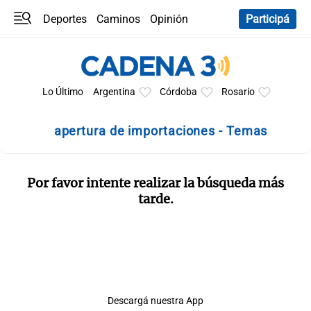
Deportes
Caminos
Opinión
Participá
Programas
Últimas coberturas
Últimas 24 h
En YouTube
Clima
Horóscopo
Lo Último
Argentina
Córdoba
Rosario
apertura de importaciones - Temas
Por favor intente realizar la búsqueda más
tarde.
Descargá nuestra App