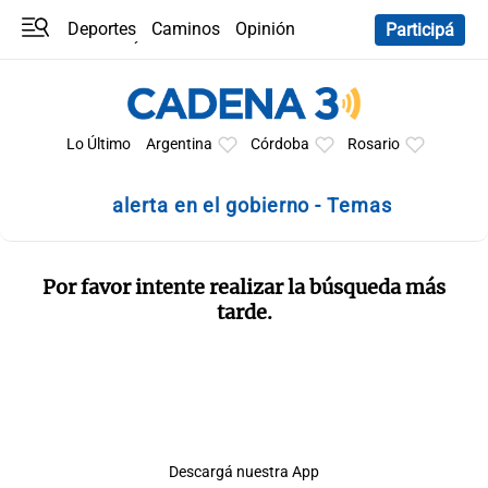
Deportes
Caminos
Opinión
Participá
Programas
Últimas coberturas
Últimas 24 h
En YouTube
Clima
Horóscopo
Lo Último
Argentina
Córdoba
Rosario
alerta en el gobierno - Temas
Por favor intente realizar la búsqueda más
tarde.
Descargá nuestra App