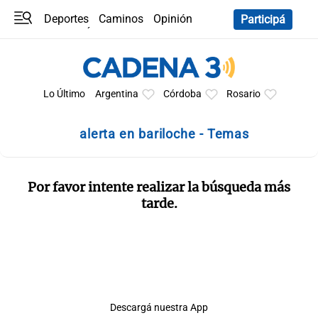
Deportes
Caminos
Opinión
Participá
Programas
Últimas coberturas
Últimas 24 h
En YouTube
Clima
Horóscopo
Lo Último
Argentina
Córdoba
Rosario
alerta en bariloche - Temas
Por favor intente realizar la búsqueda más
tarde.
Descargá nuestra App