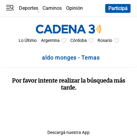
Deportes
Caminos
Opinión
Participá
Programas
Últimas coberturas
Últimas 24 h
En YouTube
Clima
Horóscopo
Lo Último
Argentina
Córdoba
Rosario
aldo monges - Temas
Por favor intente realizar la búsqueda más
tarde.
Descargá nuestra App