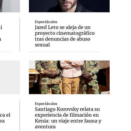
Espectáculos
i
Jared Leto se aleja de un
proyecto cinematográfico
Notas
n
tras denuncias de abuso
tas
Notas
sexual
Venezuela de
 Groenlandia
Comprometidos
Madur
Espectáculos
Santiago Korovsky relata su
ca el
experiencia de filmación en
ea
Kenia: un viaje entre fauna y
aventura