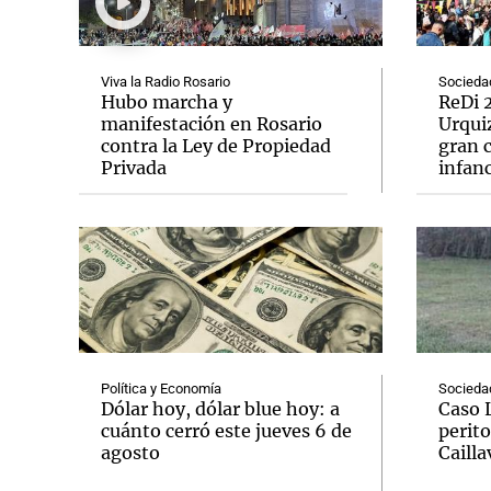
Viva la Radio Rosario
Socieda
Hubo marcha y
ReDi 2
manifestación en Rosario
Urquiz
contra la Ley de Propiedad
gran c
Notas
Notas
Privada
infanc
Editorial
Mundial 2026
La Sol
Política y Economía
Socieda
Dólar hoy, dólar blue hoy: a
Caso 
cuánto cerró este jueves 6 de
perito
agosto
Cailla