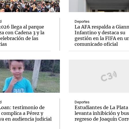
d
Deportes
026 llega al parque
La AFA respalda a Giann
a con Cadena 3 y la
Infantino y destaca su
elebración de las
gestión en la FIFA en u
Notas
Notas
No
ias
comunicado oficial
e en Cadena 3
El huracán de Arequito
Cadena 3 en
d
Deportes
Loan: testimonio de
Estudiantes de La Plata
 complica a Pérez y
levanta inhibición y bus
va en audiencia judicial
regreso de Joaquín Corr