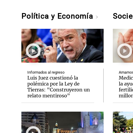
Política y Economía
Soci
Informados al regreso
Amamos 
Luis Juez cuestionó la
Medic
polémica por la Ley de
la ay
Tierras: "Construyeron un
fertil
relato mentiroso"
millo