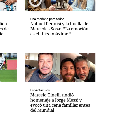
Una mañana para todos
ida
Nahuel Pennisi y la huella de
es de
Mercedes Sosa: "La emoción
Notas
io
es el filtro máximo"
tas
Notas
Venezuela de
 Groenlandia
Comprometidos
Madur
Espectáculos
Marcelo Tinelli rindió
homenaje a Jorge Messi y
evocó una cena familiar antes
del Mundial