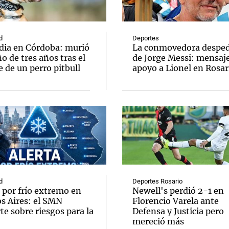
d
Deportes
dia en Córdoba: murió
La conmovedora desped
o de tres años tras el
de Jorge Messi: mensaj
 de un perro pitbull
apoyo a Lionel en Rosar
Notas
Notas
No
e en Cadena 3
El huracán de Arequito
Cadena 3 en
d
Deportes Rosario
 por frío extremo en
Newell's perdió 2-1 en
s Aires: el SMN
Florencio Varela ante
te sobre riesgos para la
Defensa y Justicia pero
mereció más