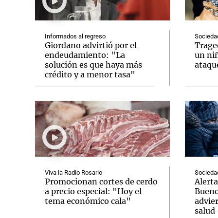
Informados al regreso
Socieda
Giordano advirtió por el
Trage
endeudamiento: "La
un niñ
solución es que haya más
ataque
Notas
Notas
crédito y a menor tasa"
Editorial
Mundial 2026
La Sol
Viva la Radio Rosario
Socieda
Promocionan cortes de cerdo
Alerta
a precio especial: "Hoy el
Bueno
tema económico cala"
advier
salud