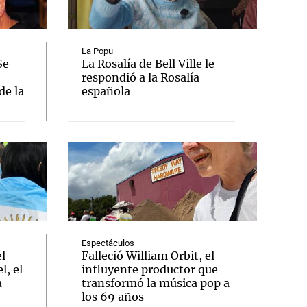
La Popu
Se
La Rosalía de Bell Ville le
respondió a la Rosalía
Notas
de la
española
tas
Notas
Venezuela de
 Groenlandia
Comprometidos
Madur
Espectáculos
el
Falleció William Orbit, el
l, el
influyente productor que
a
transformó la música pop a
los 69 años