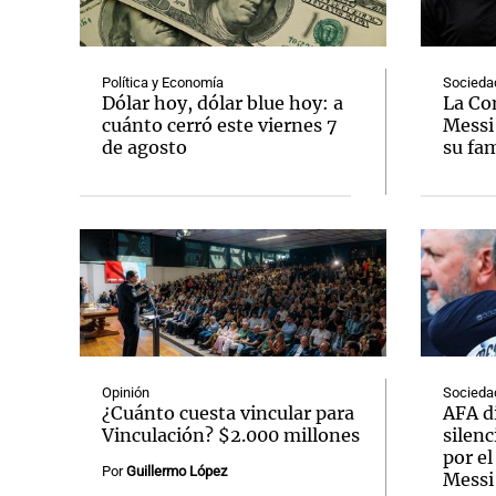
Política y Economía
Socieda
Dólar hoy, dólar blue hoy: a
La Co
cuánto cerró este viernes 7
Messi
de agosto
su fam
Notas
Notas
Editorial
Mundial 2026
La Sol
Opinión
Socieda
¿Cuánto cuesta vincular para
AFA d
Vinculación? $2.000 millones
silenc
por el
Por
Guillermo López
Messi