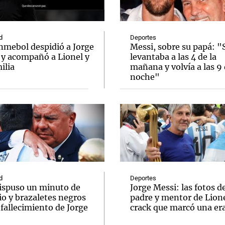
d
Deportes
nmebol despidió a Jorge
Messi, sobre su papá: "
 y acompañó a Lionel y
levantaba a las 4 de la
ilia
mañana y volvía a las 9 
Notas
Notas
No
noche"
e en Cadena 3
El huracán de Arequito
Cadena 3 en
d
Deportes
ispuso un minuto de
Jorge Messi: las fotos d
io y brazaletes negros
padre y mentor de Lione
 fallecimiento de Jorge
crack que marcó una er