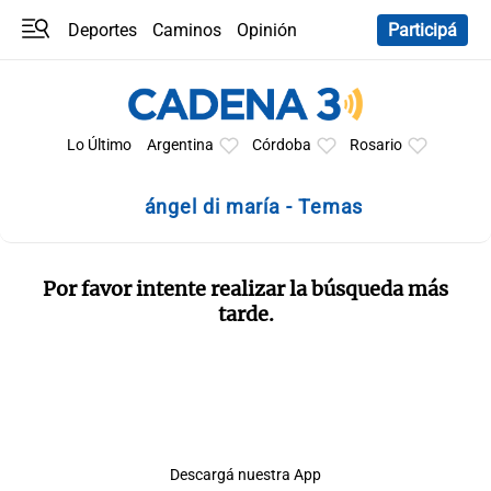
Deportes
Caminos
Opinión
Participá
Programas
Últimas coberturas
Últimas 24 h
En YouTube
Clima
Horóscopo
Lo Último
Argentina
Córdoba
Rosario
ángel di maría - Temas
Por favor intente realizar la búsqueda más
tarde.
Descargá nuestra App