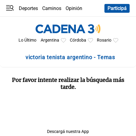
Deportes
Caminos
Opinión
Participá
Programas
Últimas coberturas
Últimas 24 h
En YouTube
Clima
Horóscopo
Lo Último
Argentina
Córdoba
Rosario
victoria tenista argentino - Temas
Por favor intente realizar la búsqueda más
tarde.
Descargá nuestra App