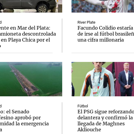
d
River Plate
nte en Mar del Plata:
Facundo Colidio estaría
amioneta descontrolada
de irse al fútbol brasile
en Playa Chica por el
una cifra millonaria
Notas
Notas
No
o
e en Cadena 3
El huracán de Arequito
Cadena 3 en
d
Fútbol
ño: el Senado
El PSG sigue reforzando
fesino aprobó por
delantera y confirmó la
midad la emergencia
llegada de Maghnes
a
Akliouche