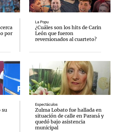
La Popu
 cerca
¿Cuáles son los hits de Carin
ño por
León que fueron
Notas
reversionados al cuarteto?
tas
Notas
Venezuela de
 Groenlandia
Comprometidos
Madur
Espectáculos
 su
Zulma Lobato fue hallada en
situación de calle en Paraná y
quedó bajo asistencia
municipal