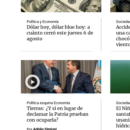
Política y Economía
Socieda
Dólar hoy, dólar blue hoy: a
Accide
cuánto cerró este jueves 6 de
una c
agosto
chocó 
Notas
Notas
vient
Editorial
Mundial 2026
La Sol
Política esquina Economía
Socieda
Tierras: ¿Y si en lugar de
El Ni
declamar la Patria prueban
santa
con ocuparla?
unani
hídric
Por
Adrián Simioni