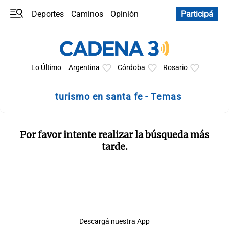
Deportes
Caminos
Opinión
Participá
Programas
Últimas coberturas
Últimas 24 h
En YouTube
Clima
Horóscopo
Lo Último
Argentina
Córdoba
Rosario
turismo en santa fe - Temas
Por favor intente realizar la búsqueda más
tarde.
Descargá nuestra App