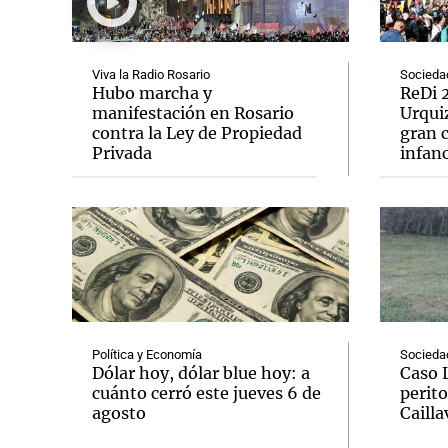
Viva la Radio Rosario
Socieda
Hubo marcha y
ReDi 2
manifestación en Rosario
Urquiz
contra la Ley de Propiedad
gran c
Notas
Notas
Privada
infanc
Editorial
Mundial 2026
La Sol
Política y Economía
Socieda
Dólar hoy, dólar blue hoy: a
Caso 
cuánto cerró este jueves 6 de
perito
agosto
Cailla