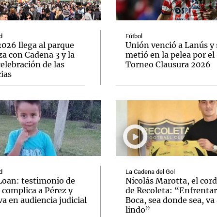
d
Fútbol
026 llega al parque
Unión venció a Lanús y 
a con Cadena 3 y la
metió en la pelea por el
elebración de las
Torneo Clausura 2026
Notas
Notas
No
ias
e en Cadena 3
El huracán de Arequito
Cadena 3 en
d
La Cadena del Gol
Loan: testimonio de
Nicolás Marotta, el cor
 complica a Pérez y
de Recoleta: “Enfrentar
va en audiencia judicial
Boca, sea donde sea, va 
lindo”