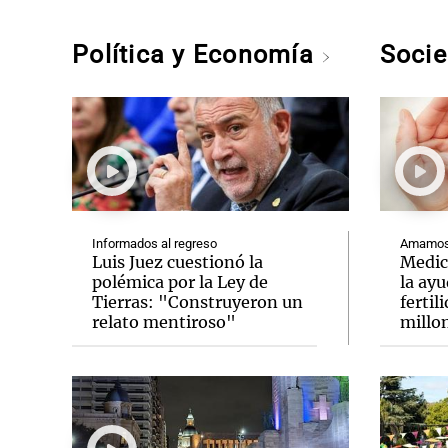
Política y Economía
Soci
Informados al regreso
Amamos 
Luis Juez cuestionó la
Medic
polémica por la Ley de
la ay
Tierras: "Construyeron un
fertil
relato mentiroso"
millo