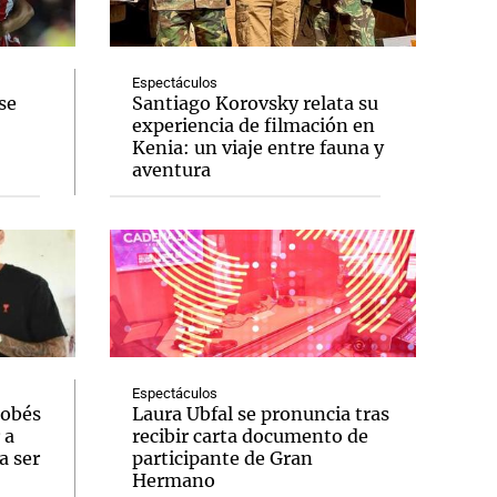
Espectáculos
se
Santiago Korovsky relata su
experiencia de filmación en
Notas
Kenia: un viaje entre fauna y
tas
Notas
aventura
Venezuela de
 Groenlandia
Comprometidos
Madur
Espectáculos
dobés
Laura Ubfal se pronuncia tras
 a
recibir carta documento de
a ser
participante de Gran
Hermano