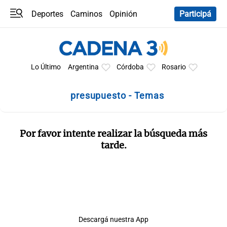
Deportes
Caminos
Opinión
Participá
Programas
Últimas coberturas
Últimas 24 h
En YouTube
Clima
Horóscopo
Lo Último
Argentina
Córdoba
Rosario
presupuesto - Temas
Por favor intente realizar la búsqueda más
tarde.
Descargá nuestra App