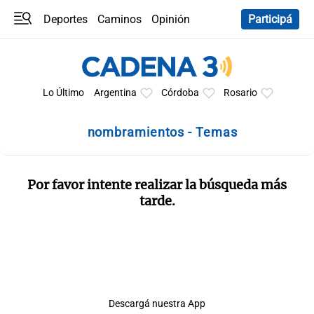
Deportes
Caminos
Opinión
Participá
Programas
Últimas coberturas
Últimas 24 h
En YouTube
Clima
Horóscopo
Lo Último
Argentina
Córdoba
Rosario
nombramientos - Temas
Por favor intente realizar la búsqueda más
tarde.
Descargá nuestra App