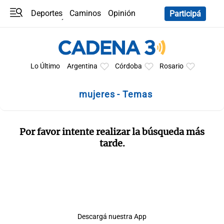
Deportes
Caminos
Opinión
Participá
Programas
Últimas coberturas
Últimas 24 h
En YouTube
Clima
Horóscopo
Lo Último
Argentina
Córdoba
Rosario
mujeres - Temas
Por favor intente realizar la búsqueda más
tarde.
Descargá nuestra App