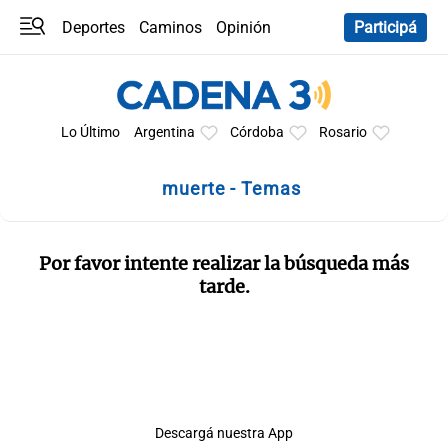
Deportes
Caminos
Opinión
Participá
Programas
Últimas coberturas
Últimas 24 h
En YouTube
Clima
Horóscopo
Lo Último
Argentina
Córdoba
Rosario
muerte - Temas
Por favor intente realizar la búsqueda más
tarde.
Descargá nuestra App