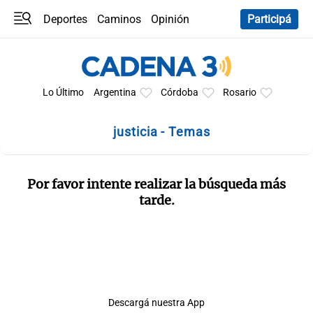
Deportes
Caminos
Opinión
Participá
Programas
Últimas coberturas
Últimas 24 h
En YouTube
Clima
Horóscopo
Lo Último
Argentina
Córdoba
Rosario
justicia - Temas
Por favor intente realizar la búsqueda más
tarde.
Descargá nuestra App