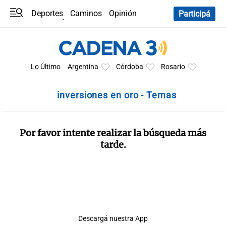
Deportes
Caminos
Opinión
Participá
Programas
Últimas coberturas
Últimas 24 h
En YouTube
Clima
Horóscopo
Lo Último
Argentina
Córdoba
Rosario
inversiones en oro - Temas
Por favor intente realizar la búsqueda más
tarde.
Descargá nuestra App