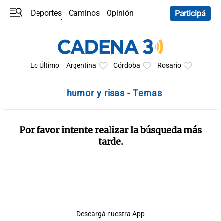
Deportes
Caminos
Opinión
Participá
Programas
Últimas coberturas
Últimas 24 h
En YouTube
Clima
Horóscopo
Lo Último
Argentina
Córdoba
Rosario
humor y risas - Temas
Por favor intente realizar la búsqueda más
tarde.
Descargá nuestra App