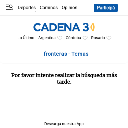
Deportes
Caminos
Opinión
Participá
Programas
Últimas coberturas
Últimas 24 h
En YouTube
Clima
Horóscopo
Lo Último
Argentina
Córdoba
Rosario
fronteras - Temas
Por favor intente realizar la búsqueda más
tarde.
Descargá nuestra App