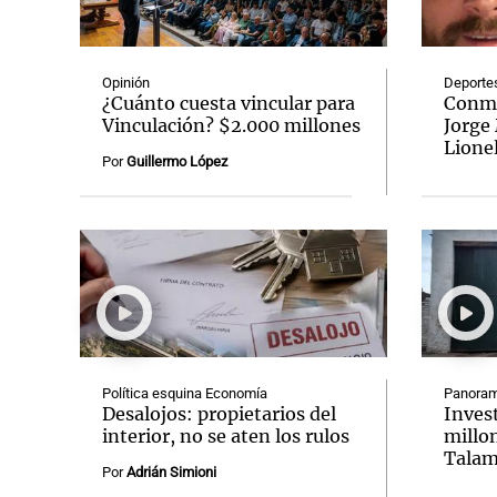
Opinión
Deporte
¿Cuánto cuesta vincular para
Conmo
Vinculación? $2.000 millones
Jorge 
Lione
Notas
Notas
Por
Guillermo López
Editorial
Mundial 2026
La Sol
Política esquina Economía
Panoram
Desalojos: propietarios del
Inves
interior, no se aten los rulos
millon
Talam
Por
Adrián Simioni