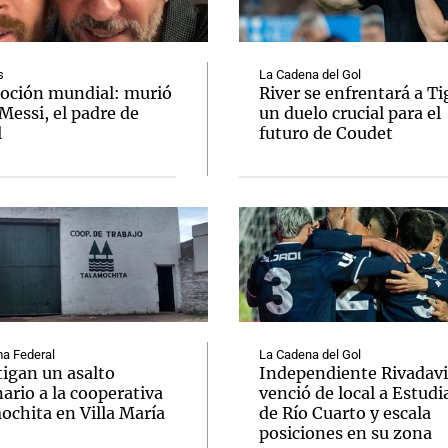
s
La Cadena del Gol
ción mundial: murió
River se enfrentará a Ti
Messi, el padre de
un duelo crucial para el
l
futuro de Coudet
Notas
Notas
No
e en Cadena 3
El huracán de Arequito
Cadena 3 en
a Federal
La Cadena del Gol
tigan un asalto
Independiente Rivadav
ario a la cooperativa
venció de local a Estudi
ochita en Villa María
de Río Cuarto y escala
posiciones en su zona