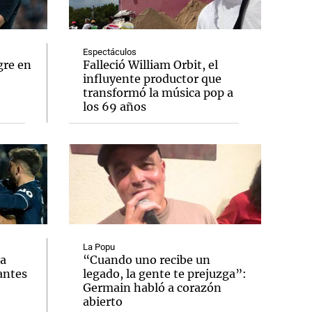
Espectáculos
gre en
Falleció William Orbit, el
influyente productor que
Notas
transformó la música pop a
tas
Notas
los 69 años
Venezuela de
 Groenlandia
Comprometidos
Madur
La Popu
ia
“Cuando uno recibe un
antes
legado, la gente te prejuzga”:
Germain habló a corazón
abierto