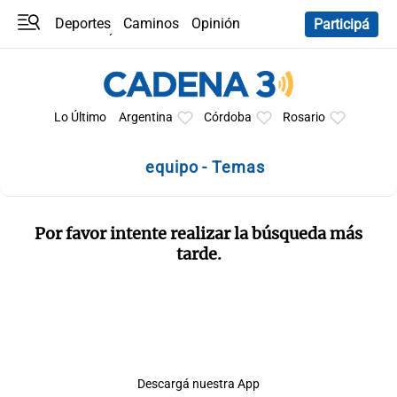
Deportes
Caminos
Opinión
Participá
Programas
Últimas coberturas
Últimas 24 h
En YouTube
Clima
Horóscopo
Lo Último
Argentina
Córdoba
Rosario
equipo - Temas
Por favor intente realizar la búsqueda más
tarde.
Descargá nuestra App