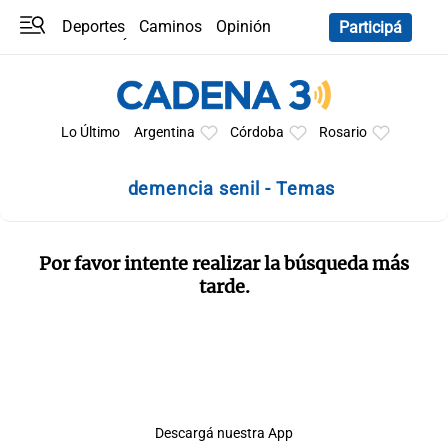
Deportes
Caminos
Opinión
Participá
Programas
Últimas coberturas
Últimas 24 h
En YouTube
Clima
Horóscopo
Lo Último
Argentina
Córdoba
Rosario
demencia senil - Temas
Por favor intente realizar la búsqueda más
tarde.
Descargá nuestra App