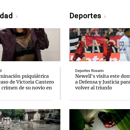
edad
Deportes
d
Deportes Rosario
minación psiquiátrica
Newell's visita este do
caso de Victoria Cantero
a Defensa y Justicia par
l crimen de su novio en
volver al triunfo
o