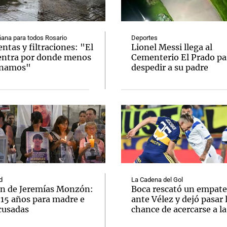
ana para todos Rosario
Deportes
tas y filtraciones: "El
Lionel Messi llega al
entra por donde menos
Cementerio El Prado pa
inamos"
despedir a su padre
Notas
Notas
No
e en Cadena 3
El huracán de Arequito
Cadena 3 en
d
La Cadena del Gol
n de Jeremías Monzón:
Boca rescató un empate
 15 años para madre e
ante Vélez y dejó pasar 
cusadas
chance de acercarse a l