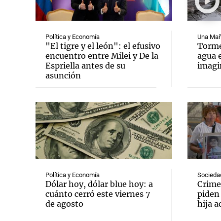
Política y Economía
Una Mañ
"El tigre y el león": el efusivo
Tormen
encuentro entre Milei y De la
agua 
Espriella antes de su
imag
Notas
Notas
asunción
Editorial
Mundial 2026
La Sol
Política y Economía
Socieda
Dólar hoy, dólar blue hoy: a
Crime
cuánto cerró este viernes 7
piden
de agosto
hija a