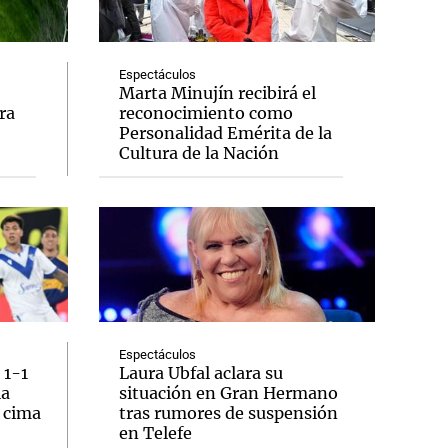
Espectáculos
Marta Minujín recibirá el
ra
reconocimiento como
Notas
Personalidad Emérita de la
tas
Notas
Cultura de la Nación
Venezuela de
 Groenlandia
Comprometidos
Madur
Espectáculos
 1-1
Laura Ubfal aclara su
la
situación en Gran Hermano
a cima
tras rumores de suspensión
en Telefe