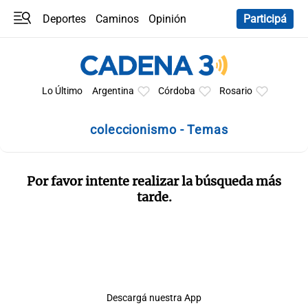
Deportes
Caminos
Opinión
Participá
Programas
Últimas coberturas
Últimas 24 h
En YouTube
Clima
Horóscopo
Lo Último
Argentina
Córdoba
Rosario
coleccionismo - Temas
Por favor intente realizar la búsqueda más
tarde.
Descargá nuestra App