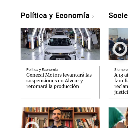
Política y Economía
Soci
Política y Economía
Siempre
General Motors levantará las
A 13 a
suspensiones en Alvear y
famili
retomará la producción
recla
justic