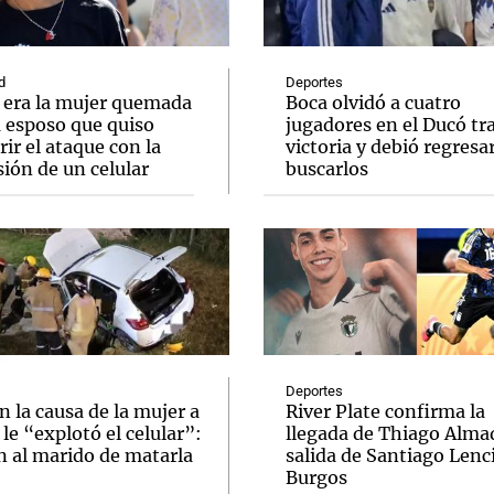
d
Deportes
 era la mujer quemada
Boca olvidó a cuatro
u esposo que quiso
jugadores en el Ducó tr
ir el ataque con la
victoria y debió regresar
Notas
Notas
No
ión de un celular
buscarlos
e en Cadena 3
El huracán de Arequito
Cadena 3 en
Deportes
n la causa de la mujer a
River Plate confirma la
 le “explotó el celular”:
llegada de Thiago Almad
n al marido de matarla
salida de Santiago Lenc
Burgos