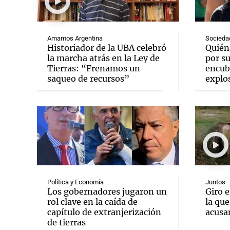
Amamos Argentina
Socieda
Historiador de la UBA celebró
Quién
la marcha atrás en la Ley de
por s
Tierras: “Frenamos un
encubr
Notas
Notas
saqueo de recursos”
explos
Editorial
Mundial 2026
La Sol
Política y Economía
Juntos
Los gobernadores jugaron un
Giro e
rol clave en la caída de
la que
capítulo de extranjerización
acusa
de tierras