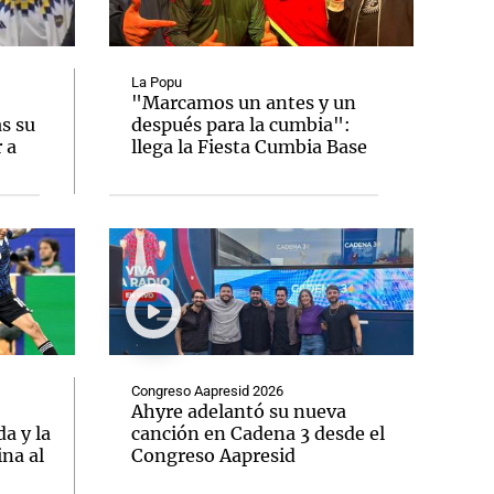
La Popu
"Marcamos un antes y un
as su
después para la cumbia":
Notas
 a
llega la Fiesta Cumbia Base
tas
Notas
Venezuela de
 Groenlandia
Comprometidos
Madur
Congreso Aapresid 2026
Ahyre adelantó su nueva
a y la
canción en Cadena 3 desde el
ina al
Congreso Aapresid