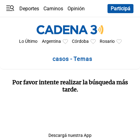
Deportes
Caminos
Opinión
Participá
Programas
Últimas coberturas
Últimas 24 h
En YouTube
Clima
Horóscopo
Lo Último
Argentina
Córdoba
Rosario
casos - Temas
Por favor intente realizar la búsqueda más
tarde.
Descargá nuestra App