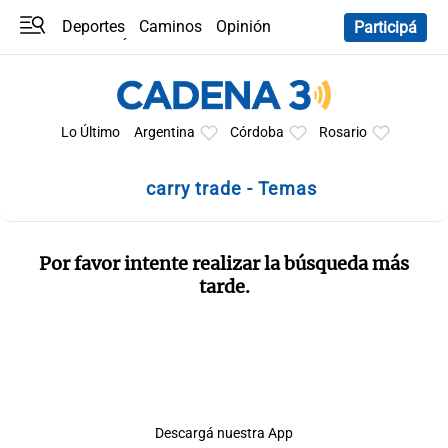
Deportes
Caminos
Opinión
Participá
Programas
Últimas coberturas
Últimas 24 h
En YouTube
Clima
Horóscopo
Lo Último
Argentina
Córdoba
Rosario
carry trade - Temas
Por favor intente realizar la búsqueda más
tarde.
Descargá nuestra App