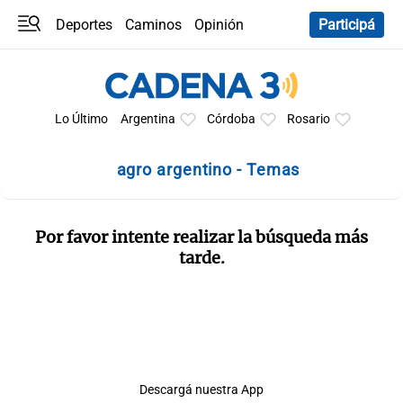
Deportes
Caminos
Opinión
Participá
Programas
Últimas coberturas
Últimas 24 h
En YouTube
Clima
Horóscopo
Lo Último
Argentina
Córdoba
Rosario
agro argentino - Temas
Por favor intente realizar la búsqueda más
tarde.
Descargá nuestra App