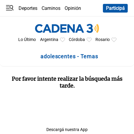
Deportes
Caminos
Opinión
Participá
Programas
Últimas coberturas
Últimas 24 h
En YouTube
Clima
Horóscopo
Lo Último
Argentina
Córdoba
Rosario
adolescentes - Temas
Por favor intente realizar la búsqueda más
tarde.
Descargá nuestra App