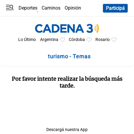
Deportes
Caminos
Opinión
Participá
Programas
Últimas coberturas
Últimas 24 h
En YouTube
Clima
Horóscopo
Lo Último
Argentina
Córdoba
Rosario
turismo - Temas
Por favor intente realizar la búsqueda más
tarde.
Descargá nuestra App