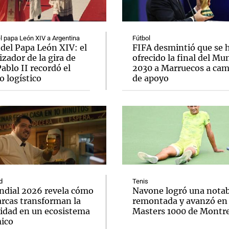
el papa León XIV a Argentina
Fútbol
 del Papa León XIV: el
FIFA desmintió que se 
zador de la gira de
ofrecido la final del Mu
ablo II recordó el
2030 a Marruecos a ca
Notas
Notas
No
o logístico
de apoyo
e en Cadena 3
El huracán de Arequito
Cadena 3 en
d
Tenis
ndial 2026 revela cómo
Navone logró una notab
arcas transforman la
remontada y avanzó en 
cidad en un ecosistema
Masters 1000 de Montre
ico