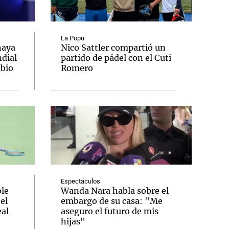
La Popu
haya
Nico Sattler compartió un
ndial
partido de pádel con el Cuti
Notas
mbio
Romero
tas
Notas
Venezuela de
 Groenlandia
Comprometidos
Madur
Espectáculos
le
Wanda Nara habla sobre el
el
embargo de su casa: "Me
al
aseguro el futuro de mis
hijas"