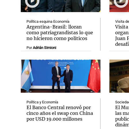
Política esquina Economía
Visita d
Argentina-Brasil: lloran
Visita
como patriagrandistas lo que
organi
no hicieron como politicos
Juan P
Notas
Notas
desafí
Por
Adrián Simioni
Editorial
Mundial 2026
La Sol
Política y Economía
Socieda
El Banco Central renovó por
El Mu
cinco años el swap con China
las m
por USD 19.000 millones
publi
dinám