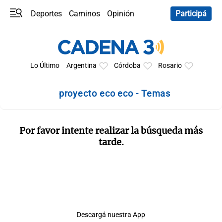
Deportes
Caminos
Opinión
Participá
Programas
Últimas coberturas
Últimas 24 h
En YouTube
Clima
Horóscopo
Lo Último
Argentina
Córdoba
Rosario
proyecto eco eco - Temas
Por favor intente realizar la búsqueda más
tarde.
Descargá nuestra App