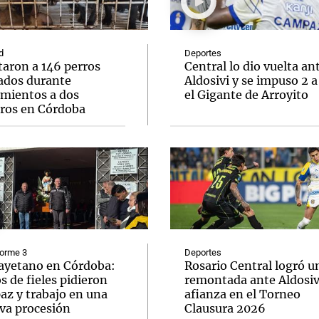
d
Deportes
taron a 146 perros
Central lo dio vuelta an
ados durante
Aldosivi y se impuso 2 a
amientos a dos
el Gigante de Arroyito
Notas
Notas
No
eros en Córdoba
e en Cadena 3
El huracán de Arequito
Cadena 3 en
forme 3
Deportes
ayetano en Córdoba:
Rosario Central logró u
s de fieles pidieron
remontada ante Aldosivi
az y trabajo en una
afianza en el Torneo
va procesión
Clausura 2026