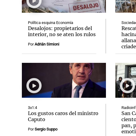
Política esquina Economía
Socieda
Desalojos: propietarios del
Resca
interior, no se aten los rulos
hacin
allan
Notas
Notas
Por
Adrián Simioni
criad
Editorial
Mundial 2026
La Sol
3x1:4
Radioin
Los gustos caros del ministro
San C
Caputo
ciento
pan, p
Por
Sergio Suppo
emoti