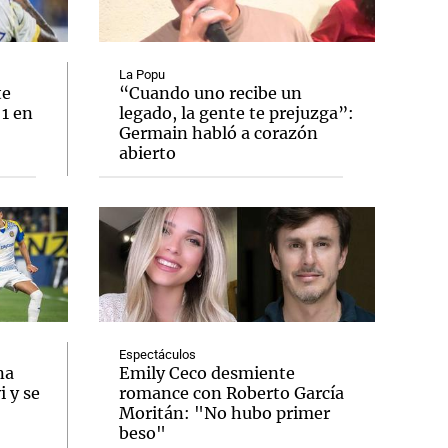
La Popu
te
“Cuando uno recibe un
 1 en
legado, la gente te prejuzga”:
Notas
Germain habló a corazón
tas
Notas
abierto
Venezuela de
 Groenlandia
Comprometidos
Madur
Espectáculos
na
Emily Ceco desmiente
 y se
romance con Roberto García
Moritán: "No hubo primer
beso"