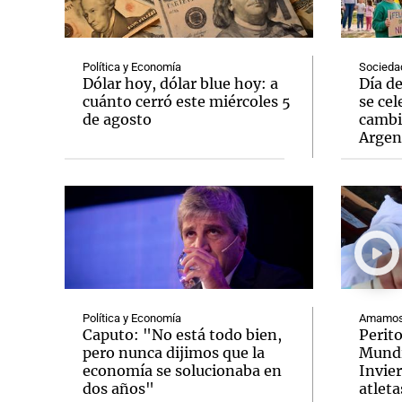
Política y Economía
Socieda
Dólar hoy, dólar blue hoy: a
Día d
cuánto cerró este miércoles 5
se cel
de agosto
cambi
Notas
Notas
Argen
Editorial
Mundial 2026
La Sol
Política y Economía
Amamos 
Caputo: "No está todo bien,
Perit
pero nunca dijimos que la
Mundi
economía se solucionaba en
Invie
dos años"
atleta