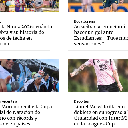
d
Boca Juniors
e la Niñez 2026: cuándo
Ascacíbar se emocionó 
ebra y su historia de
hacer un gol ante
os de fecha en
Estudiantes: "Tuve mu
Notas
Notas
No
tina
sensaciones"
e en Cadena 3
El huracán de Arequito
Cadena 3 en
Argentina
Deportes
o Moreno recibe la Copa
Lionel Messi brilla con
al de Natación de
doblete en su regreso a 
rno con récords y
titularidad con Inter M
s de 20 países
en la Leagues Cup