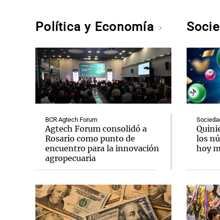
Política y Economía
Soci
BCR Agtech Forum
Socieda
Agtech Forum consolidó a
Quini
Rosario como punto de
los n
encuentro para la innovación
hoy mi
agropecuaria