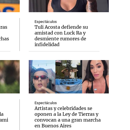
Espectáculos
tras
Tuli Acosta defiende su
amistad con Luck Ra y
Notas
chas
desmiente rumores de
tas
Notas
infidelidad
Venezuela de
 Groenlandia
Comprometidos
Madur
Espectáculos
Artistas y celebridades se
la
oponen a la Ley de Tierras y
iami
convocan a una gran marcha
en Buenos Aires