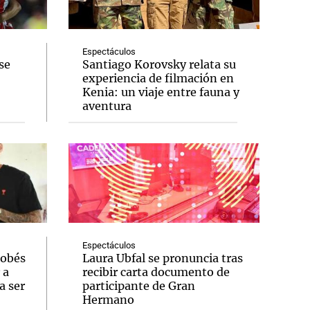
Espectáculos
se
Santiago Korovsky relata su
experiencia de filmación en
Notas
Kenia: un viaje entre fauna y
tas
Notas
aventura
Venezuela de
 Groenlandia
Comprometidos
Madur
Espectáculos
dobés
Laura Ubfal se pronuncia tras
 a
recibir carta documento de
a ser
participante de Gran
Hermano