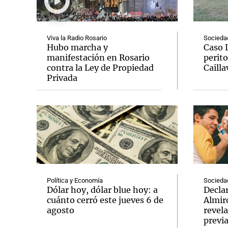
Viva la Radio Rosario
Socieda
Hubo marcha y
Caso 
manifestación en Rosario
perito
contra la Ley de Propiedad
Cailla
Notas
Notas
Privada
Editorial
Mundial 2026
La Sol
Política y Economía
Socieda
Dólar hoy, dólar blue hoy: a
Decla
cuánto cerró este jueves 6 de
Almir
agosto
revela
previ