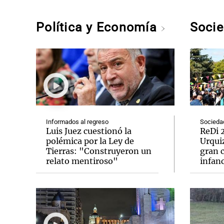
Política y Economía
Soci
Informados al regreso
Socieda
Luis Juez cuestionó la
ReDi 2
polémica por la Ley de
Urquiz
Tierras: "Construyeron un
gran c
relato mentiroso"
infanc