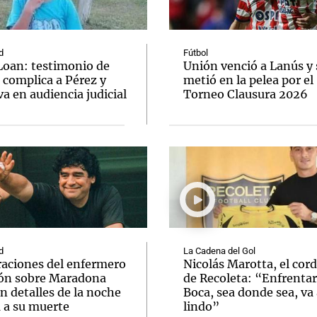
d
Fútbol
Loan: testimonio de
Unión venció a Lanús y 
 complica a Pérez y
metió en la pelea por el
va en audiencia judicial
Torneo Clausura 2026
Notas
Notas
No
e en Cadena 3
El huracán de Arequito
Cadena 3 en
d
La Cadena del Gol
raciones del enfermero
Nicolás Marotta, el cor
ón sobre Maradona
de Recoleta: “Enfrentar
n detalles de la noche
Boca, sea donde sea, va 
a a su muerte
lindo”