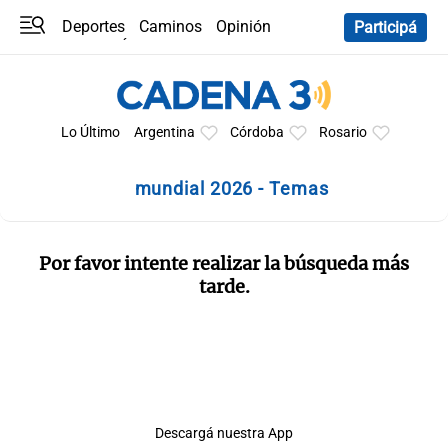
Deportes
Caminos
Opinión
Participá
Programas
Últimas coberturas
Últimas 24 h
En YouTube
Clima
Horóscopo
Lo Último
Argentina
Córdoba
Rosario
mundial 2026 - Temas
Por favor intente realizar la búsqueda más
tarde.
Descargá nuestra App