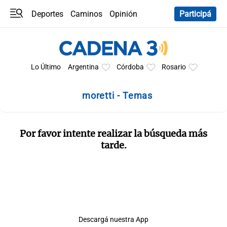
Deportes
Caminos
Opinión
Participá
Programas
Últimas coberturas
Últimas 24 h
En YouTube
Clima
Horóscopo
Lo Último
Argentina
Córdoba
Rosario
moretti - Temas
Por favor intente realizar la búsqueda más
tarde.
Descargá nuestra App