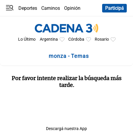
Deportes
Caminos
Opinión
Participá
Programas
Últimas coberturas
Últimas 24 h
En YouTube
Clima
Horóscopo
Lo Último
Argentina
Córdoba
Rosario
monza - Temas
Por favor intente realizar la búsqueda más
tarde.
Descargá nuestra App