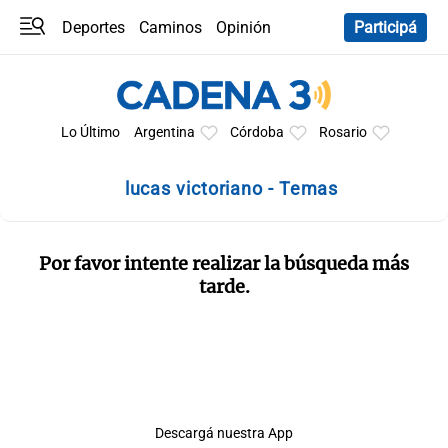
Deportes
Caminos
Opinión
Participá
Programas
Últimas coberturas
Últimas 24 h
En YouTube
Clima
Horóscopo
Lo Último
Argentina
Córdoba
Rosario
lucas victoriano - Temas
Por favor intente realizar la búsqueda más
tarde.
Descargá nuestra App