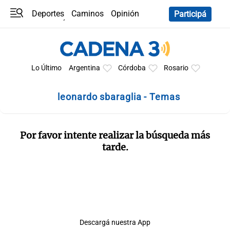
Deportes
Caminos
Opinión
Participá
Programas
Últimas coberturas
Últimas 24 h
En YouTube
Clima
Horóscopo
Lo Último
Argentina
Córdoba
Rosario
leonardo sbaraglia - Temas
Por favor intente realizar la búsqueda más
tarde.
Descargá nuestra App